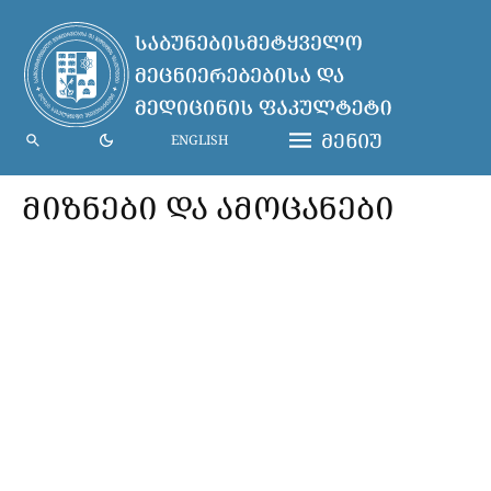
ᲛᲔᲜᲘᲣ
ENGLISH
ᲛᲘᲖᲜᲔᲑᲘ ᲓᲐ ᲐᲛᲝᲪᲐᲜᲔᲑᲘ