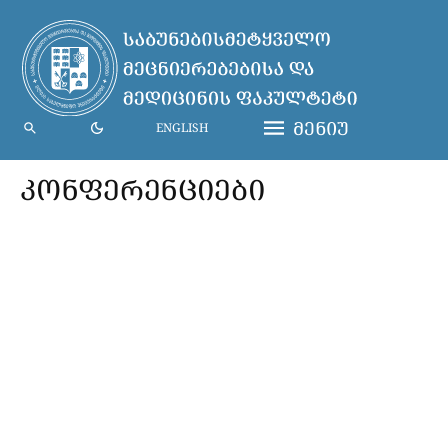
ᲛᲔᲜᲘᲣ
ENGLISH
ᲙᲝᲜᲤᲔᲠᲔᲜᲪᲘᲔᲑᲘ