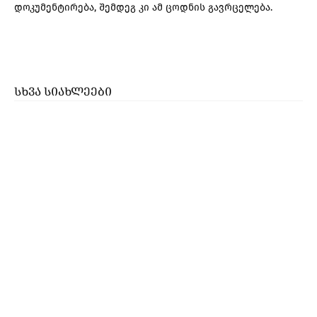
დოკუმენტირება, შემდეგ კი ამ ცოდნის გავრცელება.
ᲡᲮᲕᲐ ᲡᲘᲐᲮᲚᲔᲔᲑᲘ