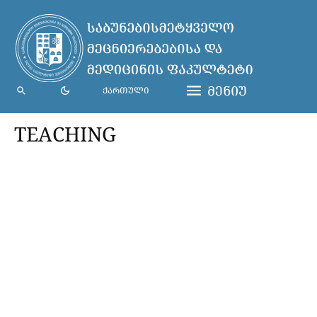
ᲛᲔᲜᲘᲣ
ᲥᲐᲠᲗᲣᲚᲘ
TEACHING