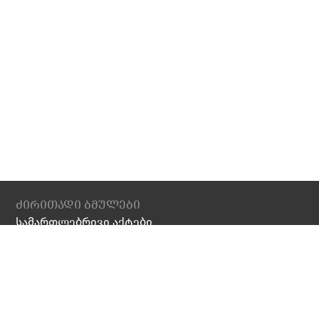
ძირითადი ბმულები
სამართლებრივი აქტები
სასარგებლო ბმულები
ვაკანსიები
დამატებითი
ბიბლიოთეკა
კოვიდ 19